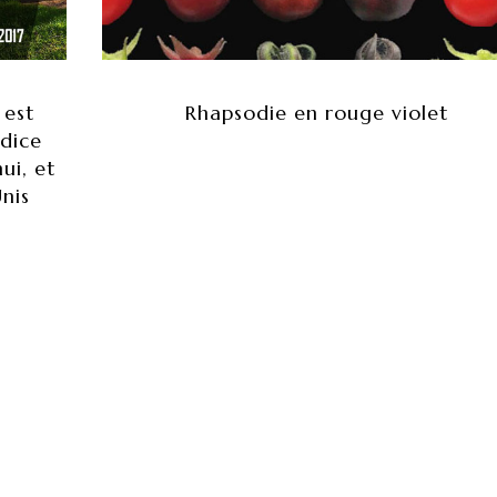
 est
Rhapsodie en rouge violet
ndice
ui, et
Unis