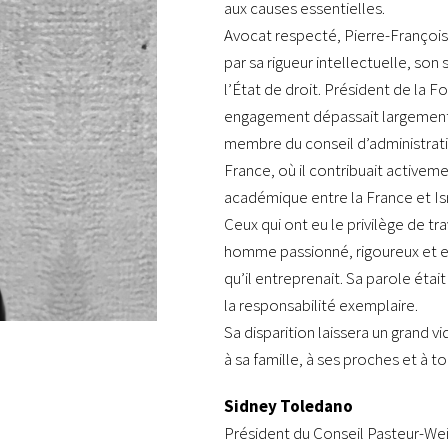
aux causes essentielles.
Avocat respecté, Pierre-François V
par sa rigueur intellectuelle, so
l’État de droit. Président de la 
engagement dépassait largement l
membre du conseil d’administra
France, où il contribuait activem
académique entre la France et Isr
Ceux qui ont eu le privilège de t
homme passionné, rigoureux et e
qu’il entreprenait. Sa parole éta
la responsabilité exemplaire.
Sa disparition laissera un grand
à sa famille, à ses proches et à 
Sidney Toledano
Président du Conseil Pasteur-W