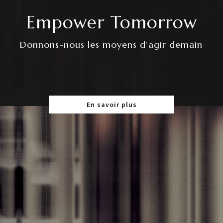
partout la recherche
scientifique contre
l’obscurantisme
Par Jean-Luc Teillaud
Lire l'article