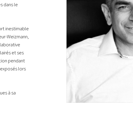
s dans le
ort inestimable
teur-Weizmann,
llaborative
airés et ses
ation pendant
s exposés lors
ues à sa