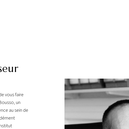
seur
e vous faire
 Bousso, un
ence au sein de
ondément
nstitut