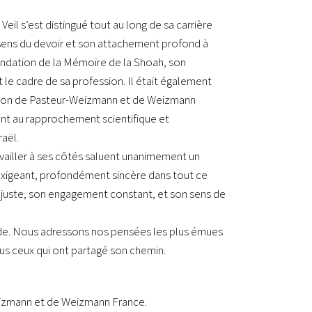
eil s’est distingué tout au long de sa carrière
n sens du devoir et son attachement profond à
Fondation de la Mémoire de la Shoah, son
e cadre de sa profession. Il était également
tion de Pasteur-Weizmann et de Weizmann
ent au rapprochement scientifique et
aël.
ravailler à ses côtés saluent unanimement un
xigeant, profondément sincère dans tout ce
it juste, son engagement constant, et son sens de
 vide. Nous adressons nos pensées les plus émues
tous ceux qui ont partagé son chemin.
eizmann et de Weizmann France.