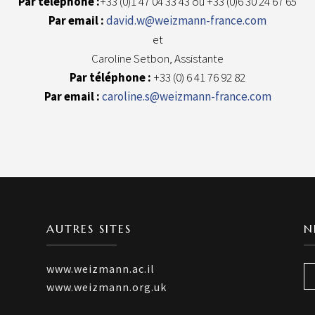
Par téléphone :
+33 (0)1 47 04 33 43 ou +33 (0)6 30 24 67 65
Par email :
david.w@weizmann-france.com
et
Caroline Setbon, Assistante
Par téléphone :
+33 (0) 6 41 76 92 82
Par email :
caroline.s@weizmann-france.com
AUTRES SITES
N
www.weizmann.ac.il
www.weizmann.org.uk