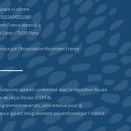
ulaire ci-contre
10021654201080
ann France adressé à
e Sand – 75016 Paris
etour par l’Association Weizmann France
tenons sont en conformité avec la législation fiscale
e de reçus fiscaux (CERFA).
tégralement reversés, sans retenue pour le
ce qui est intégralement subventionné par l’Institut
.