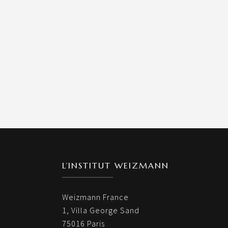
L’INSTITUT WEIZMANN
Weizmann France
1, Villa George Sand
75016 Paris