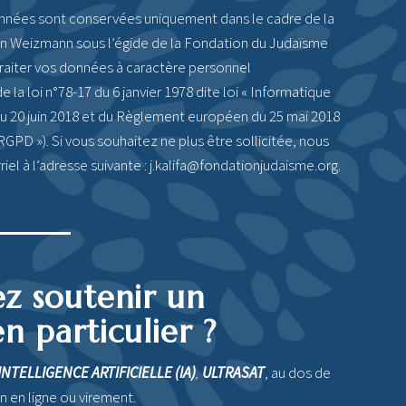
nnées sont conservées uniquement dans le cadre de la
on Weizmann sous l’égide de la Fondation du Judaïsme
traiter vos données à caractère personnel
la loi n°78-17 du 6 janvier 1978 dite loi « Informatique
i du 20 juin 2018 et du Règlement européen du 25 mai 2018
RGPD »). Si vous souhaitez ne plus être sollicitée, nous
rriel à l’adresse suivante : j.kalifa@fondationjudaisme.org.
ez soutenir un
 particulier ?
INTELLIGENCE ARTIFICIELLE (IA)
,
ULTRASAT
, au dos de
n en ligne ou virement.