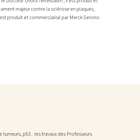
le Docteur Dvora Teitelbaum ; il est produit et
cament majeur contre la sclérose en plaques,
t est produit et commercialisé par Merck Serono.
e tumeurs, p53. : les travaux des Professeurs