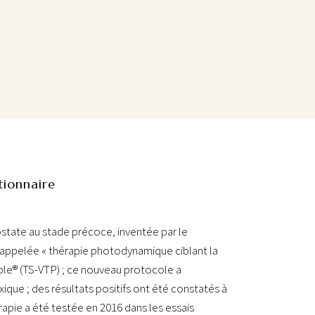
tionnaire
ostate au stade précoce, inventée par le
 appelée « thérapie photodynamique ciblant la
ble® (TS-VTP) ; ce nouveau protocole a
que ; des résultats positifs ont été constatés à
rapie a été testée en 2016 dans les essais