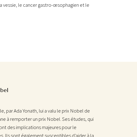
la vessie, le cancer gastro-œsophagien et le
bel
e, par Ada Yonath, lui a valu le prix Nobel de
nne à remporter un prix Nobel. Ses études, qui
ont des implications majeures pour le
. Ils sont également susceptibles d’aider à la