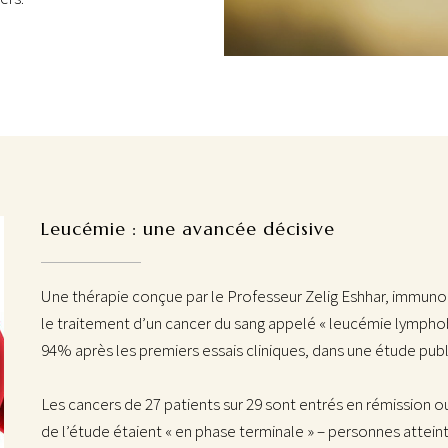
Leucémie : une avancée décisive
Une thérapie conçue par le Professeur Zelig Eshhar, immunol
le traitement d’un cancer du sang appelé « leucémie lymphob
94% après les premiers essais cliniques, dans une étude publ
Les cancers de 27 patients sur 29 sont entrés en rémission 
de l’étude étaient « en phase terminale » – personnes attein