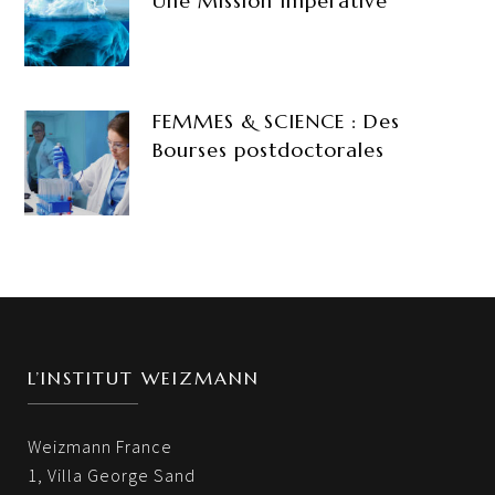
Une Mission Impérative
FEMMES & SCIENCE : Des
Bourses postdoctorales
L’INSTITUT WEIZMANN
Weizmann France
1, Villa George Sand