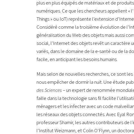
plus en plus équipés de matériaux et de produit
numériques. Ce que les chercheurs appellent « l’I
Things » ou IoT) représente l’extension d’Intern
Considéré comme la troisième évolution de l’In
généralisation du Web des objets mais aussi com
social, l’Internet des objets revêt un caractère
variés, dans le domaine de la e-santé ou de la do
facile, en anticipant les besoins humains.
Mais selon de nouvelles recherches, ce sont les
nous empêcher de dormir la nuit. Une étude publ
des Sciences
– un expert de renommée mondiale
faille dans la technologie sans fil facilite l’utili
ménagers et les infecter avec un code malveill
les réseaux des objets connectés. Avec Eyal Ron
professeur Shamir, les autres contributeurs de l
l’Institut Weizmann, et Colin O’Flynn, un doctor