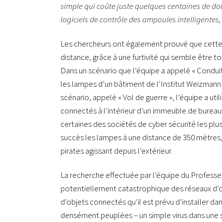
simple qui coûte juste quelques centaines de dol
logiciels de contrôle des ampoules intelligentes,
Les chercheurs ont également prouvé que cette p
distance, grâce à une furtivité qui semble être to
Dans un scénario que l’équipe a appelé « Conduite
les lampes d’un bâtiment de l’Institut Weizmann 
scénario, appelé « Vol de guerre », l’équipe a ut
connectés à l’intérieur d’un immeuble de bureaux
certaines des sociétés de cyber sécurité les plu
succès les lampes à une distance de 350 mètres, c
pirates agissant depuis l’extérieur.
La recherche effectuée par l’équipe du Professeur
potentiellement catastrophique des réseaux d’ob
d’objets connectés qu’il est prévu d’installer dan
densément peuplées – un simple virus dans une 