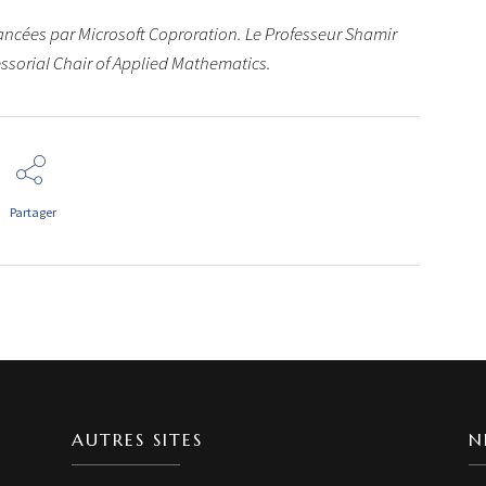
ancées par Microsoft Coproration. Le Professeur Shamir
essorial Chair of Applied Mathematics.
Partager
AUTRES SITES
N