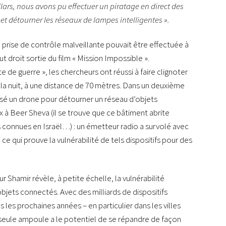
lars, nous avons pu effectuer un piratage en direct des
 et détourner les réseaux de lampes intelligentes ».
rise de contrôle malveillante pouvait être effectuée à
ut droit sortie du film « Mission Impossible ».
 de guerre », les chercheurs ont réussi à faire clignoter
la nuit, à une distance de 70 mètres. Dans un deuxième
ilisé un drone pour détourner un réseau d’objets
 à Beer Sheva (il se trouve que ce bâtiment abrite
s connues en Israël…) : un émetteur radio a survolé avec
e qui prouve la vulnérabilité de tels dispositifs pour des
 Shamir révèle, à petite échelle, la vulnérabilité
jets connectés. Avec des milliards de dispositifs
s les prochaines années – en particulier dans les villes
seule ampoule a le potentiel de se répandre de façon