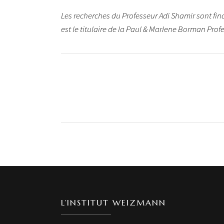
Les recherches du Professeur Adi Shamir sont fin
est le titulaire de la Paul & Marlene Borman Prof
L’INSTITUT WEIZMANN