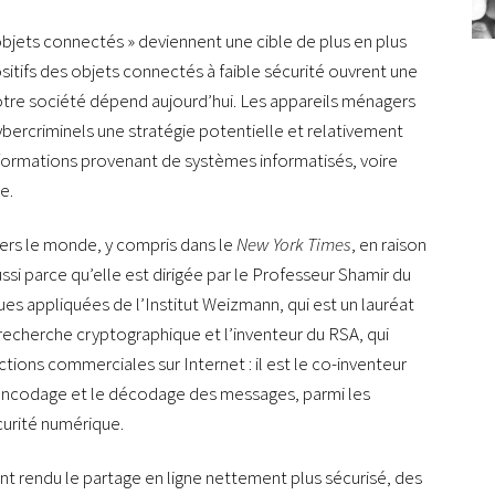
objets connectés » deviennent une cible de plus en plus
sitifs des objets connectés à faible sécurité ouvrent une
otre société dépend aujourd’hui. Les appareils ménagers
bercriminels une stratégie potentielle et relativement
formations provenant de systèmes informatisés, voire
e.
avers le monde, y compris dans le
New York Times
, en raison
ssi parce qu’elle est dirigée par le Professeur Shamir du
 appliquées de l’Institut Weizmann, qui est un lauréat
la recherche cryptographique et l’inventeur du RSA, qui
tions commerciales sur Internet : il est le co-inventeur
l’encodage et le décodage des messages, parmi les
curité numérique.
t rendu le partage en ligne nettement plus sécurisé, des