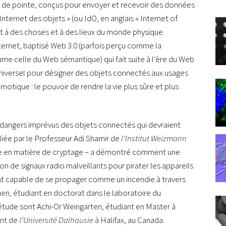
s de pointe, conçus pour envoyer et recevoir des données
nternet des objets » (ou IdO, en anglais « Internet of
et à des choses et à des lieux du monde physique.
ternet, baptisé Web 3.0 (parfois perçu comme la
me celle du Web sémantique) qui fait suite à l’ère du Web
 universel pour désigner des objets connectés aux usages
motique : le pouvoir de rendre la vie plus sûre et plus
 dangers imprévus des objets connectés qui devraient
iée par le Professeur Adi Shamir de
l’Institut Weizmann
 en matière de cryptage – a démontré comment une
sation de signaux radio malveillants pour pirater les appareils
ant capable de se propager comme un incendie à travers
en, étudiant en doctorat dans le laboratoire du
’étude sont Achi-Or Weingarten, étudiant en Master à
ant de
l’Université Dalhousie
à Halifax, au Canada.