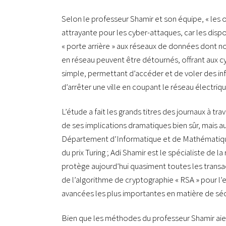
Selon le professeur Shamir et son équipe, « les 
attrayante pour les cyber-attaques, car les dispo
« porte arrière » aux réseaux de données dont n
en réseau peuvent être détournés, offrant aux cy
simple, permettant d’accéder et de voler des in
d’arrêter une ville en coupant le réseau électriqu
L’étude a fait les grands titres des journaux à tr
de ses implications dramatiques bien sûr, mais au
Département d’Informatique et de Mathématiques
du prix Turing ; Adi Shamir est le spécialiste de 
protège aujourd’hui quasiment toutes les transac
de l’algorithme de cryptographie « RSA » pour 
avancées les plus importantes en matière de sé
Bien que les méthodes du professeur Shamir aien